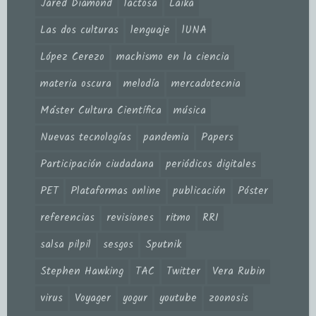
Jared Diamond
lactosa
Laika
Las dos culturas
lenguaje
lUNA
López Cerezo
machismo en la ciencia
materia oscura
melodía
mercadotecnia
Máster Cultura Científica
música
Nuevas tecnologías
pandemia
Papers
Participación ciudadana
periódicos digitales
PET
Plataformas online
publicación
Póster
referencias
revisiones
ritmo
RRI
salsa pilpil
sesgos
Sputnik
Stephen Hawking
TAC
Twitter
Vera Rubin
virus
Voyager
yogur
youtube
zoonosis