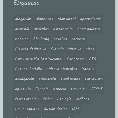
Etiquetas
alegación
alimentos
Alonsotegi
aprendizaje
armonía
artículos
astronomía
Astronáutica
bacalao
Big Bang
caseína
cerebro
Ciencia deductiva
Ciencia inductiva
citas
Comunicación institucional
Congresos
CTS
Cuevas Badallo
Cultura científica
Darwin
divulgación
educación
emulsiones
entrevista
epidemia
Espacio
especie
evolución
FECYT
fermentación
física
Geología
gráficas
Homo sapiens
ilusión óptica
IRM