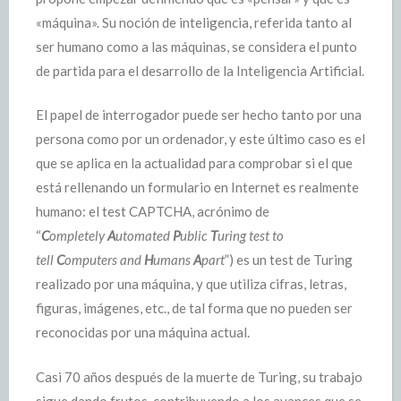
«máquina». Su noción de inteligencia, referida tanto al
ser humano como a las máquinas, se considera el punto
de partida para el desarrollo de la Inteligencia Artificial.
El papel de interrogador puede ser hecho tanto por una
persona como por un ordenador, y este último caso es el
que se aplica en la actualidad para comprobar si el que
está rellenando un formulario en Internet es realmente
humano: el test CAPTCHA, acrónimo de
“
C
ompletely
A
utomated
P
ublic
T
uring test to
tell
C
omputers and
H
umans
A
part
”) es un test de Turing
realizado por una máquina, y que utiliza cifras, letras,
figuras, imágenes, etc., de tal forma que no pueden ser
reconocidas por una máquina actual.
Casi 70 años después de la muerte de Turing, su trabajo
sigue dando frutos, contribuyendo a los avances que se