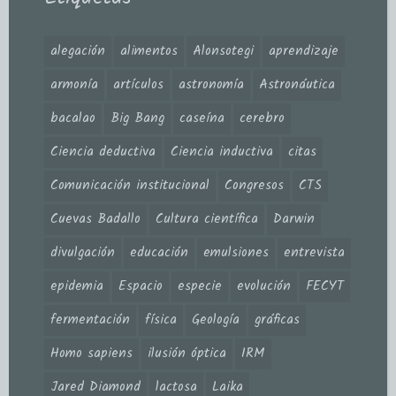
alegación
alimentos
Alonsotegi
aprendizaje
armonía
artículos
astronomía
Astronáutica
bacalao
Big Bang
caseína
cerebro
Ciencia deductiva
Ciencia inductiva
citas
Comunicación institucional
Congresos
CTS
Cuevas Badallo
Cultura científica
Darwin
divulgación
educación
emulsiones
entrevista
epidemia
Espacio
especie
evolución
FECYT
fermentación
física
Geología
gráficas
Homo sapiens
ilusión óptica
IRM
Jared Diamond
lactosa
Laika