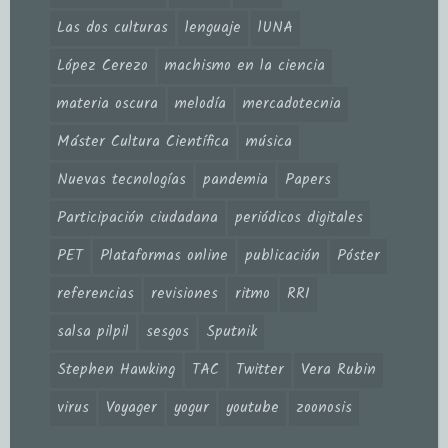
Las dos culturas
lenguaje
lUNA
López Cerezo
machismo en la ciencia
materia oscura
melodía
mercadotecnia
Máster Cultura Científica
música
Nuevas tecnologías
pandemia
Papers
Participación ciudadana
periódicos digitales
PET
Plataformas online
publicación
Póster
referencias
revisiones
ritmo
RRI
salsa pilpil
sesgos
Sputnik
Stephen Hawking
TAC
Twitter
Vera Rubin
virus
Voyager
yogur
youtube
zoonosis