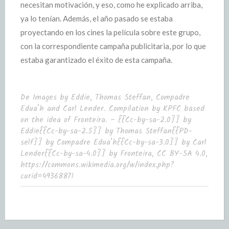
necesitan motivación, y eso, como he explicado arriba,
ya lo tenían. Además, el año pasado se estaba
proyectando en los cines la película sobre este grupo,
con la correspondiente campaña publicitaria, por lo que
estaba garantizado el éxito de esta campaña.
De Images by Eddie, Thomas Steffan, Compadre
Edua’h and Carl Lender. Compilation by KPFC based
on the idea of Fronteira. – {{Cc-by-sa-2.0}} by
Eddie{{Cc-by-sa-2.5}} by Thomas Steffan{{PD-
self}} by Compadre Edua’h{{Cc-by-sa-3.0}} by Carl
Lender{{Cc-by-sa-4.0}} by Fronteira, CC BY-SA 4.0,
https://commons.wikimedia.org/w/index.php?
curid=49368871