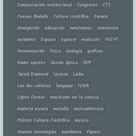
Comunicación institucional
Congresos
CTS
Cuevas Badallo
Cultura científica
Darwin
divulgación
educación
emulsiones
entrevista
epidemia
Espacio
especie
evolución
FECYT
fermentación
física
Geología
gráficas
Homo sapiens
ilusión óptica
IRM
Jared Diamond
lactosa
Laika
Las dos culturas
lenguaje
lUNA
López Cerezo
machismo en la ciencia
materia oscura
melodía
mercadotecnia
Máster Cultura Científica
música
Nuevas tecnologías
pandemia
Papers