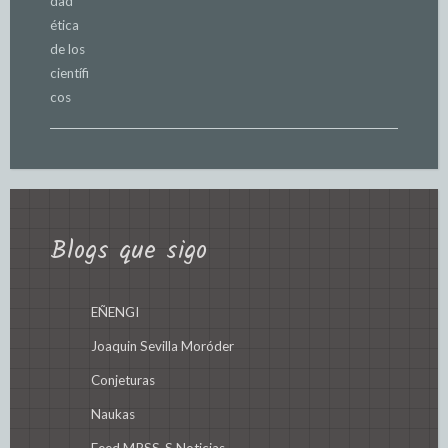
Blogs que sigo
EÑENGI
Joaquin Sevilla Moróder
Conjeturas
Naukas
Feed MRSS-S Noticias