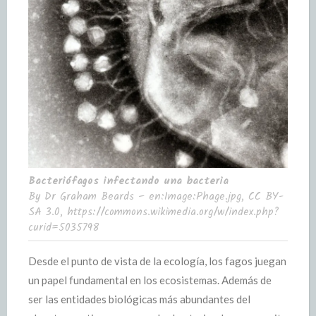
Bacteriófagos infectando una bacteria
By Dr Graham Beards – en:Image:Phage.jpg, CC BY-
SA 3.0, https://commons.wikimedia.org/w/index.php?
curid=5035798
Desde el punto de vista de la ecología, los fagos juegan
un papel fundamental en los ecosistemas. Además de
ser las entidades biológicas más abundantes del