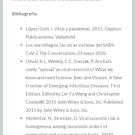
Bibliografía
López-Goñi, I. Virus y pandemias. 2015. Glyphos
Publicaciones, Valladolid.
Los murciélagos, las otras víctimas del SARS-
CoV-2 The Conversation, 21 mayo 2020.
Olival, K.J., Weekly, C.C., Daszak, P. Are bats
really “special” as viral reservoirs? What we
know and need to know. Bats and Viruses: A New
Frontier of Emerging Infectious Diseases, First
Edition. Edited by Lin-Fa Wang and Christopher
Cowled© 2015 John Wiley & Sons, Inc. Published
2015 by John Wiley & Sons, Inc.
Mollentze, N., Streicker, D. Viral zoonotic risk is
homogenous among taxonomic orders of
mammalian and avian reservoir hosts.. PNAS