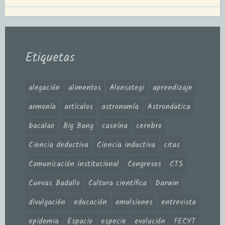
Etiquetas
alegación
alimentos
Alonsotegi
aprendizaje
armonía
artículos
astronomía
Astronáutica
bacalao
Big Bang
caseína
cerebro
Ciencia deductiva
Ciencia inductiva
citas
Comunicación institucional
Congresos
CTS
Cuevas Badallo
Cultura científica
Darwin
divulgación
educación
emulsiones
entrevista
epidemia
Espacio
especie
evolución
FECYT