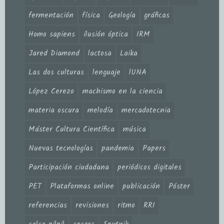
fermentación
física
Geología
gráficas
Homo sapiens
ilusión óptica
IRM
Jared Diamond
lactosa
Laika
Las dos culturas
lenguaje
lUNA
López Cerezo
machismo en la ciencia
materia oscura
melodía
mercadotecnia
Máster Cultura Científica
música
Nuevas tecnologías
pandemia
Papers
Participación ciudadana
periódicos digitales
PET
Plataformas online
publicación
Póster
referencias
revisiones
ritmo
RRI