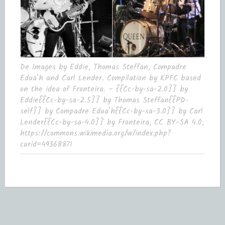
De Images by Eddie, Thomas Steffan, Compadre
Edua’h and Carl Lender. Compilation by KPFC based
on the idea of Fronteira. – {{Cc-by-sa-2.0}} by
Eddie{{Cc-by-sa-2.5}} by Thomas Steffan{{PD-
self}} by Compadre Edua’h{{Cc-by-sa-3.0}} by Carl
Lender{{Cc-by-sa-4.0}} by Fronteira, CC BY-SA 4.0,
https://commons.wikimedia.org/w/index.php?
curid=49368871