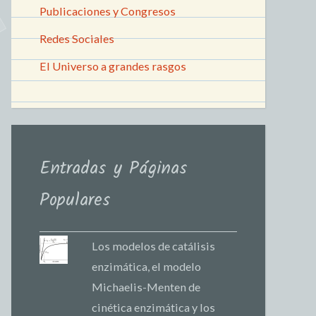
Publicaciones y Congresos
Redes Sociales
El Universo a grandes rasgos
Entradas y Páginas
Populares
Los modelos de catálisis
enzimática, el modelo
Michaelis-Menten de
cinética enzimática y los