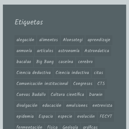
Etiquetas
alegación
alimentos
Alonsotegi
aprendizaje
armonía
artículos
astronomía
Astronáutica
bacalao
Big Bang
caseína
cerebro
Ciencia deductiva
Ciencia inductiva
citas
Comunicación institucional
Congresos
CTS
Cuevas Badallo
Cultura científica
Darwin
divulgación
educación
emulsiones
entrevista
epidemia
Espacio
especie
evolución
FECYT
fermentación
física
Geología
gráficas