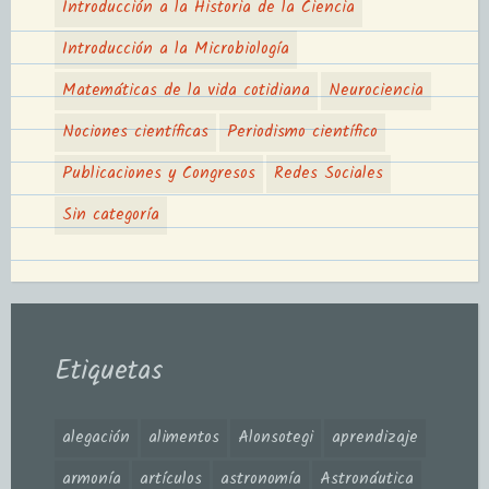
Introducción a la Historia de la Ciencia
Introducción a la Microbiología
Matemáticas de la vida cotidiana
Neurociencia
Nociones científicas
Periodismo científico
Publicaciones y Congresos
Redes Sociales
Sin categoría
Etiquetas
alegación
alimentos
Alonsotegi
aprendizaje
armonía
artículos
astronomía
Astronáutica