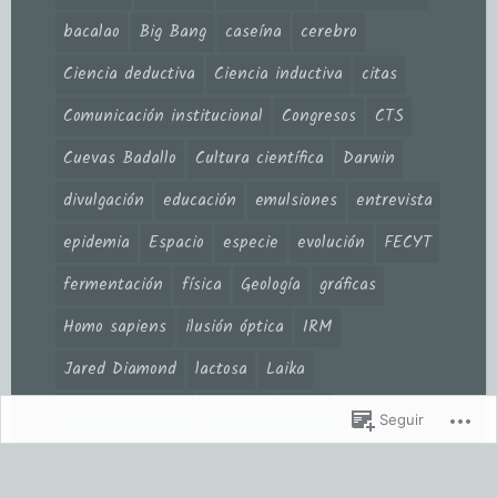
bacalao
Big Bang
caseína
cerebro
Ciencia deductiva
Ciencia inductiva
citas
Comunicación institucional
Congresos
CTS
Cuevas Badallo
Cultura científica
Darwin
divulgación
educación
emulsiones
entrevista
epidemia
Espacio
especie
evolución
FECYT
fermentación
física
Geología
gráficas
Homo sapiens
ilusión óptica
IRM
Jared Diamond
lactosa
Laika
Las dos culturas
lenguaje
lUNA
Seguir
López Cerezo
machismo en la ciencia
materia oscura
melodía
mercadotecnia