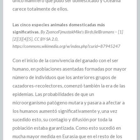
único mamífero que pudo ser domesticado y Oceanía
carece totalmente de ellos.
Las cinco especies animales domesticadas más
significativas.
By ZyanceFjmustakMike’s BirdsJielBramans – [1]
[2][3][4][5], CC BY-SA 2.0,
https://commons.wikimedia.org/w/index.php?curid=87945247
Con el inicio de la convivencia del ganado con el ser
humano, en poblaciones asentadas formadas por mayor
número de individuos que los anteriores grupos de
cazadores-recolectores, comenzó también la era de las
epidemias. Las probabilidades de que un
microorganismo patógeno mutara y pasara a afectar a
los humanos aumentó significativamente y, una vez
sucedido esto, su contagio y difusión por toda la
población estaba garantizada. Como esto sucedió en
mucha mayor medida en Eurasia que en el resto de los