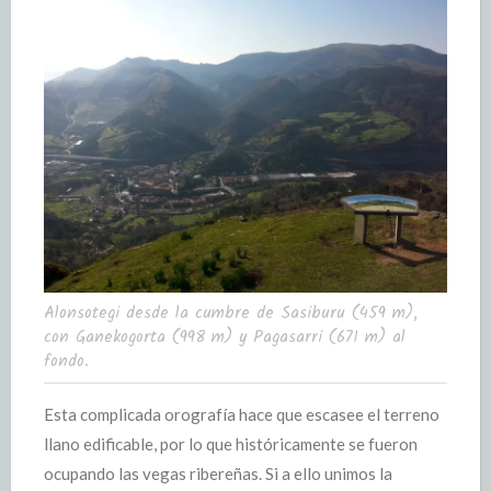
Alonsotegi desde la cumbre de Sasiburu (459 m),
con Ganekogorta (998 m) y Pagasarri (671 m) al
fondo.
Esta complicada orografía hace que escasee el terreno
llano edificable, por lo que históricamente se fueron
ocupando las vegas ribereñas. Si a ello unimos la