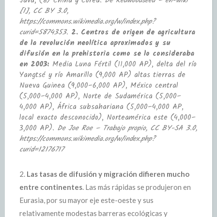
Java, (8) China y Corea.
De Redwoodseed – en-wiki
[1], CC BY 3.0,
https://commons.wikimedia.org/w/index.php?
curid=5874353.
2. Centros de origen de agricultura
de la revolución neolítica aproximados y su
difusión en la prehistoria como se lo consideraba
en 2003:
Media Luna Fértil (11,000 AP), delta del río
Yangtsé y río Amarillo (9,000 AP) altas tierras de
Nueva Guinea (9,000–6,000 AP), México central
(5,000–4,000 AP), Norte de Sudamérica (5,000–
4,000 AP), África subsahariana (5,000–4,000 AP,
local exacto desconocido), Norteamérica este (4,000–
3,000 AP).​
De Joe Roe – Trabajo propio, CC BY-SA 3.0,
https://commons.wikimedia.org/w/index.php?
curid=12176717
2.
Las tasas de difusión y migración difieren mucho
entre continentes
. Las más rápidas se produjeron en
Eurasia, por su mayor eje este-oeste y sus
relativamente modestas barreras ecológicas y