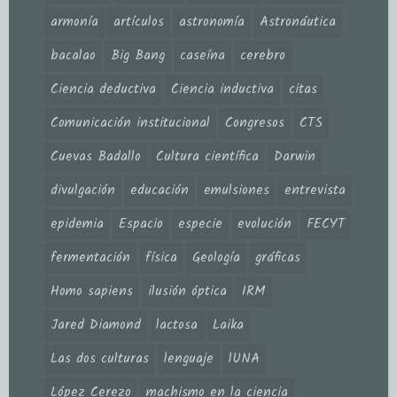
armonía
artículos
astronomía
Astronáutica
bacalao
Big Bang
caseína
cerebro
Ciencia deductiva
Ciencia inductiva
citas
Comunicación institucional
Congresos
CTS
Cuevas Badallo
Cultura científica
Darwin
divulgación
educación
emulsiones
entrevista
epidemia
Espacio
especie
evolución
FECYT
fermentación
física
Geología
gráficas
Homo sapiens
ilusión óptica
IRM
Jared Diamond
lactosa
Laika
Las dos culturas
lenguaje
lUNA
López Cerezo
machismo en la ciencia