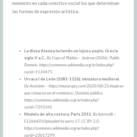
momento en cada colectivo social los que determinan
las formas de expresión artística.
La diosa Atenea luciendo un lujoso peplo, Grecia
siglo V a.C.
,
By Copy of Phidias – Jastrow (2006), Public
Domain, https://commons.wikimedia.org/w/index.php?
curid=1534475.
Urraca I de León (1081-1126), miniatura medieval.
De Anónimo – https://munarqas.com/2020/08/25/mujeres-
que-reinaron-en-el-romanico/, Dominio público,
https://commons.wikimedia.org/w/index.php?
curid=7293345
Modelo de alta costura, París 2011.
By beyrouth –
E1266601Uploaded by paris 17, CC BY 2.0,
https://commons.wikimedia.org/w/index.php?
curid=23017299.