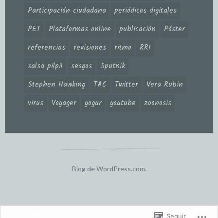
Participación ciudadana
periódicos digitales
PET
Plataformas online
publicación
Póster
referencias
revisiones
ritmo
RRI
salsa pilpil
sesgos
Sputnik
Stephen Hawking
TAC
Twitter
Vera Rubin
virus
Voyager
yogur
youtube
zoonosis
Blog de WordPress.com.
A
%d
blogueros les gusta esto:
Seguir