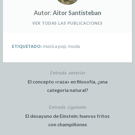
Autor:
Aitor Santisteban
VER TODAS LAS PUBLICACIONES
música pop
,
moda
ETIQUETADO:
Entrada anterior
El concepto «raza» en filosofía, ¿una
categoría natural?
Entrada siguiente
El desayuno de Einstein: huevos fritos
con champiñones