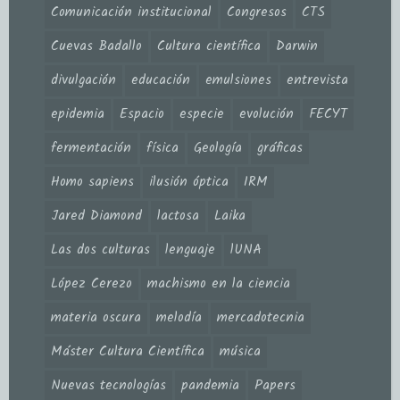
Comunicación institucional
Congresos
CTS
Cuevas Badallo
Cultura científica
Darwin
divulgación
educación
emulsiones
entrevista
epidemia
Espacio
especie
evolución
FECYT
fermentación
física
Geología
gráficas
Homo sapiens
ilusión óptica
IRM
Jared Diamond
lactosa
Laika
Las dos culturas
lenguaje
lUNA
López Cerezo
machismo en la ciencia
materia oscura
melodía
mercadotecnia
Máster Cultura Científica
música
Nuevas tecnologías
pandemia
Papers