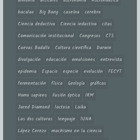
armonía
artículos
astronomía
Astronáutica
bacalao
Big Bang
caseína
cerebro
Ciencia deductiva
Ciencia inductiva
citas
Comunicación institucional
Congresos
CTS
Cuevas Badallo
Cultura científica
Darwin
divulgación
educación
emulsiones
entrevista
epidemia
Espacio
especie
evolución
FECYT
fermentación
física
Geología
gráficas
Homo sapiens
ilusión óptica
IRM
Jared Diamond
lactosa
Laika
Las dos culturas
lenguaje
lUNA
López Cerezo
machismo en la ciencia