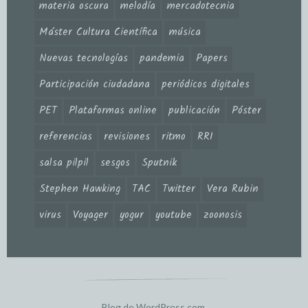
materia oscura
melodía
mercadotecnia
Máster Cultura Científica
música
Nuevas tecnologías
pandemia
Papers
Participación ciudadana
periódicos digitales
PET
Plataformas online
publicación
Póster
referencias
revisiones
ritmo
RRI
salsa pilpil
sesgos
Sputnik
Stephen Hawking
TAC
Twitter
Vera Rubin
virus
Voyager
yogur
youtube
zoonosis
Blog de WordPress.com.