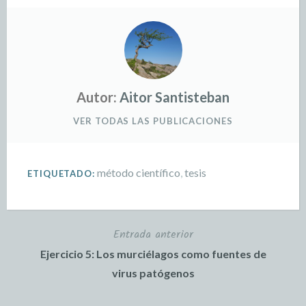
Autor:
Aitor Santisteban
VER TODAS LAS PUBLICACIONES
método científico
,
tesis
ETIQUETADO:
Entrada anterior
Ejercicio 5: Los murciélagos como fuentes de
virus patógenos